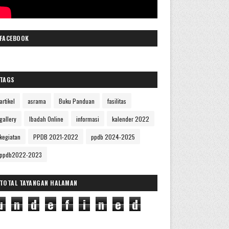
FACEBOOK
TAGS
artikel
asrama
Buku Panduan
fasilitas
gallery
Ibadah Online
informasi
kalender 2022
kegiatan
PPDB 2021-2022
ppdb 2024-2025
ppdb2022-2023
TOTAL TAYANGAN HALAMAN
u
n
d
e
f
i
n
e
d