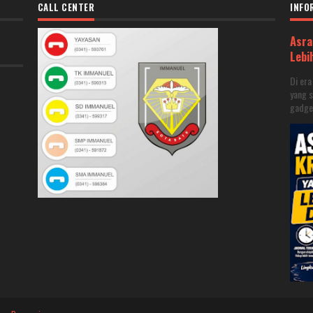
CALL CENTER
INFO
Asra
Lebi
Di er
yang s
gadget