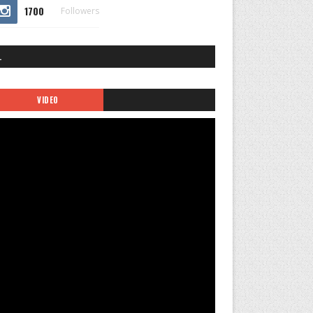
1700
Followers
.
VIDEO