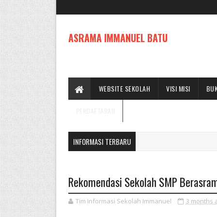
ASRAMA IMMANUEL BATU
WEBSITE SEKOLAH
VISI MISI
BUK
PENDAFTARAN
INFORMASI TERBARU
Rekomendasi Sekolah SMP Berasrama
Tim Informasi Sekolah Immanuel
3 months 