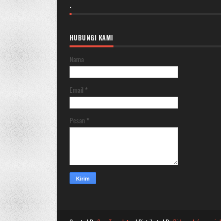
.
HUBUNGI KAMI
Nama
Email
*
Pesan
*