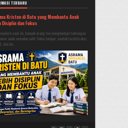
RMASI TERBARU
ma Kristen di Batu yang Membantu Anak
h Disiplin dan Fokus
a modern saat ini, banyak orang tua menghadapi tantangan
ama: anak semakin sulit fokus belajar, mudah terdistraksi
, dan ku...