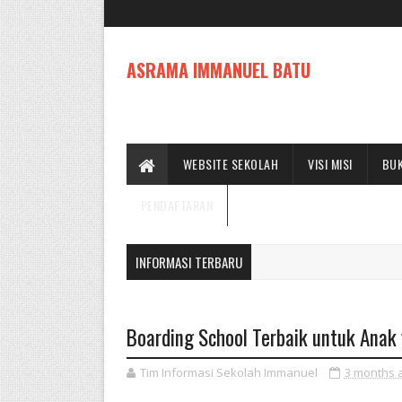
ASRAMA IMMANUEL BATU
WEBSITE SEKOLAH
VISI MISI
BUK
PENDAFTARAN
INFORMASI TERBARU
Boarding School Terbaik untuk Anak 
Tim Informasi Sekolah Immanuel
3 months 