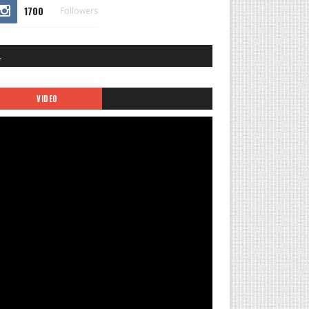
1700
Followers
.
VIDEO