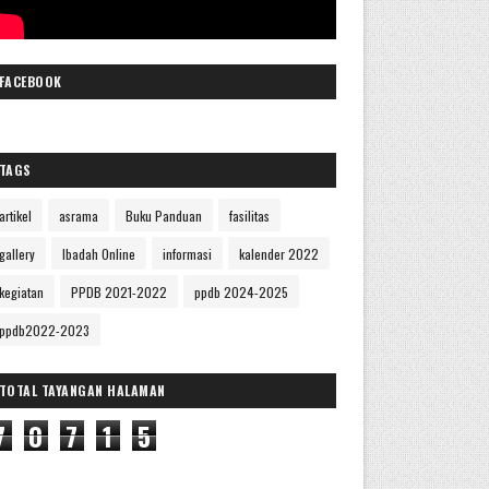
FACEBOOK
TAGS
artikel
asrama
Buku Panduan
fasilitas
gallery
Ibadah Online
informasi
kalender 2022
kegiatan
PPDB 2021-2022
ppdb 2024-2025
ppdb2022-2023
TOTAL TAYANGAN HALAMAN
7
0
7
1
5